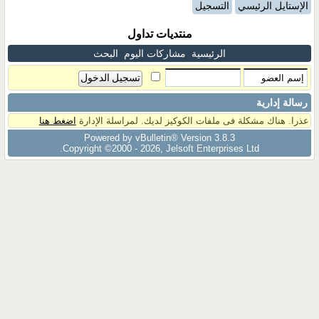
الإستايل الرئيسي
التسجيل
منتديات تداول
الرئيسية
مشاركات اليوم
البحث
رسالة إدارية
عذرا. هناك مشكلة فى ملفات الكوكيز لديك. لمراسلة الإدارة
اضغط هنا
Powered by vBulletin® Version 3.8.3
Copyright ©2000 - 2026, Jelsoft Enterprises Ltd.