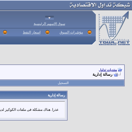
سوق الاسهم الرئيسية
مؤشرات السوق
اسعار النفط
منتديات تداول
رسالة إدارية
التسجيل
رسالة إدارية
عذرا. هناك مشكلة فى ملفات الكوكيز لديك