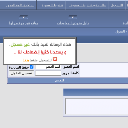
التسجيل
طلب كود تنشيط العضوية
تنشيط العضوية
استعادة كلمة المرور
دية
دليل مزودي المعلومات
مواقع غير مرخص لها
اء السوق
للتسجيل اضغط
هـنـا
اسم العضو
حفظ البيانات؟
كلمة المرور
التقويم