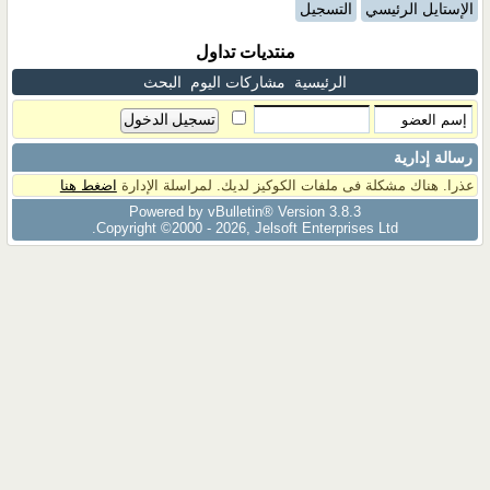
الإستايل الرئيسي
التسجيل
منتديات تداول
الرئيسية
مشاركات اليوم
البحث
رسالة إدارية
عذرا. هناك مشكلة فى ملفات الكوكيز لديك. لمراسلة الإدارة
اضغط هنا
Powered by vBulletin® Version 3.8.3
Copyright ©2000 - 2026, Jelsoft Enterprises Ltd.