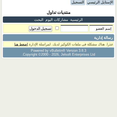
الإستايل الرئيسي
التسجيل
منتديات تداول
الرئيسية
مشاركات اليوم
البحث
رسالة إدارية
عذرا. هناك مشكلة فى ملفات الكوكيز لديك. لمراسلة الإدارة
اضغط هنا
Powered by vBulletin® Version 3.8.3
Copyright ©2000 - 2026, Jelsoft Enterprises Ltd.