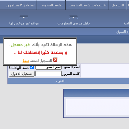
التسجيل
طلب كود تنشيط العضوية
تنشيط العضوية
استعادة كلمة المرور
دية
دليل مزودي المعلومات
مواقع غير مرخص لها
اء السوق
للتسجيل اضغط
هـنـا
اسم العضو
حفظ البيانات؟
كلمة المرور
التقويم