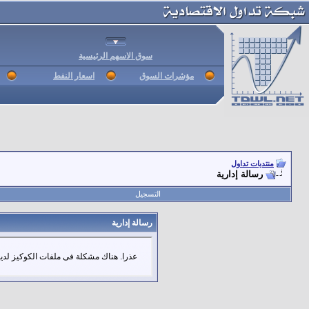
سوق الاسهم الرئيسية
مؤشرات السوق
اسعار النفط
منتديات تداول
رسالة إدارية
التسجيل
رسالة إدارية
عذرا. هناك مشكلة فى ملفات الكوكيز لديك