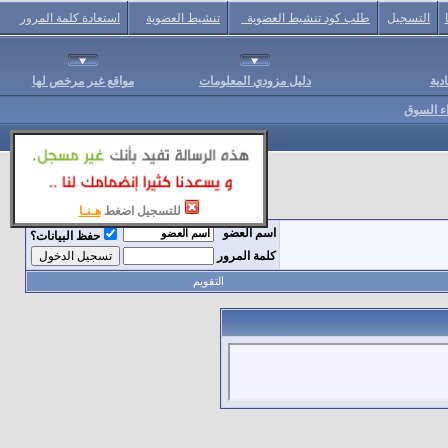
التسجيل
طلب كود تنشيط العضوية
تنشيط العضوية
استعادة كلمة المرور
دية
دليل مزودي المعلومات
مواقع غير مرخص لها
اء السوق
للتسجيل اضغط
هـنـا
اسم العضو
حفظ البيانات؟
كلمة المرور
التقويم