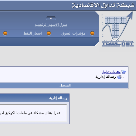
سوق الاسهم الرئيسية
مؤشرات السوق
اسعار النفط
منتديات تداول
رسالة إدارية
التسجيل
رسالة إدارية
عذرا. هناك مشكلة فى ملفات الكوكيز لديك