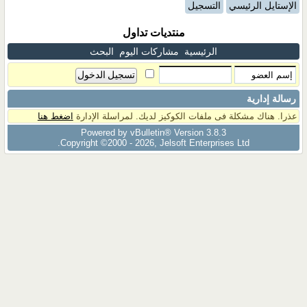
الإستايل الرئيسي
التسجيل
منتديات تداول
الرئيسية
مشاركات اليوم
البحث
رسالة إدارية
عذرا. هناك مشكلة فى ملفات الكوكيز لديك. لمراسلة الإدارة
اضغط هنا
Powered by vBulletin® Version 3.8.3
Copyright ©2000 - 2026, Jelsoft Enterprises Ltd.