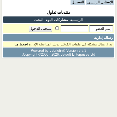
الإستايل الرئيسي
التسجيل
منتديات تداول
الرئيسية
مشاركات اليوم
البحث
رسالة إدارية
عذرا. هناك مشكلة فى ملفات الكوكيز لديك. لمراسلة الإدارة
اضغط هنا
Powered by vBulletin® Version 3.8.3
Copyright ©2000 - 2026, Jelsoft Enterprises Ltd.