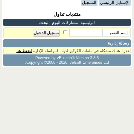
الإستايل الرئيسي
التسجيل
منتديات تداول
الرئيسية
مشاركات اليوم
البحث
رسالة إدارية
عذرا. هناك مشكلة فى ملفات الكوكيز لديك. لمراسلة الإدارة
اضغط هنا
Powered by vBulletin® Version 3.8.3
Copyright ©2000 - 2026, Jelsoft Enterprises Ltd.