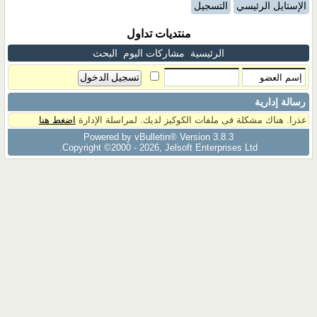
الإستايل الرئيسي
التسجيل
منتديات تداول
الرئيسية
مشاركات اليوم
البحث
رسالة إدارية
عذرا. هناك مشكلة فى ملفات الكوكيز لديك. لمراسلة الإدارة
اضغط هنا
Powered by vBulletin® Version 3.8.3
Copyright ©2000 - 2026, Jelsoft Enterprises Ltd.