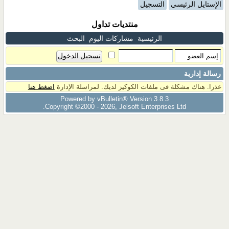
الإستايل الرئيسي
التسجيل
منتديات تداول
الرئيسية
مشاركات اليوم
البحث
رسالة إدارية
عذرا. هناك مشكلة فى ملفات الكوكيز لديك. لمراسلة الإدارة
اضغط هنا
Powered by vBulletin® Version 3.8.3
Copyright ©2000 - 2026, Jelsoft Enterprises Ltd.