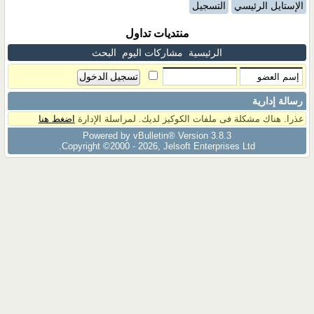
الإستايل الرئيسي
التسجيل
منتديات تداول
الرئيسية
مشاركات اليوم
البحث
رسالة إدارية
عذرا. هناك مشكلة فى ملفات الكوكيز لديك. لمراسلة الإدارة
اضغط هنا
Powered by vBulletin® Version 3.8.3
Copyright ©2000 - 2026, Jelsoft Enterprises Ltd.