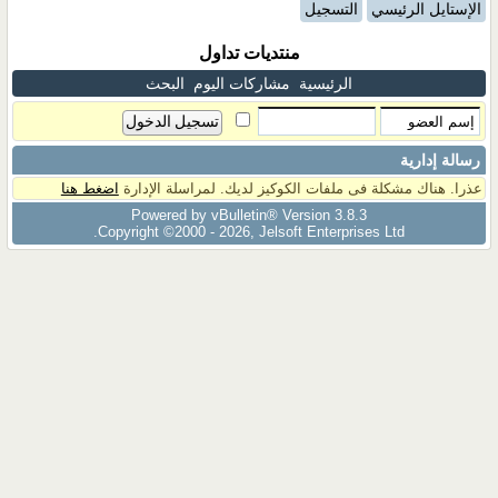
الإستايل الرئيسي
التسجيل
منتديات تداول
الرئيسية
مشاركات اليوم
البحث
رسالة إدارية
عذرا. هناك مشكلة فى ملفات الكوكيز لديك. لمراسلة الإدارة
اضغط هنا
Powered by vBulletin® Version 3.8.3
Copyright ©2000 - 2026, Jelsoft Enterprises Ltd.