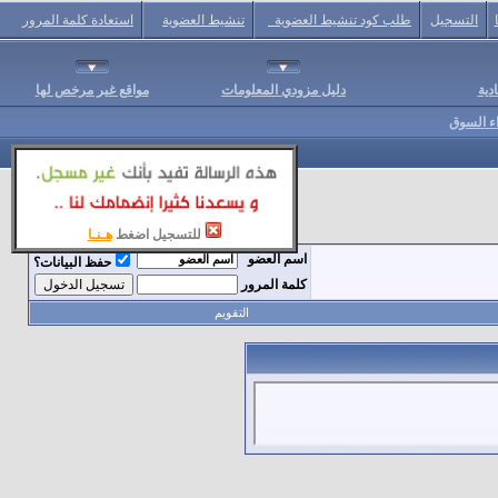
التسجيل
طلب كود تنشيط العضوية
تنشيط العضوية
استعادة كلمة المرور
دية
دليل مزودي المعلومات
مواقع غير مرخص لها
اء السوق
للتسجيل اضغط
هـنـا
اسم العضو
حفظ البيانات؟
كلمة المرور
التقويم