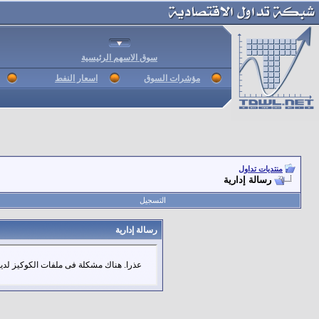
سوق الاسهم الرئيسية
مؤشرات السوق
اسعار النفط
منتديات تداول
رسالة إدارية
التسجيل
رسالة إدارية
عذرا. هناك مشكلة فى ملفات الكوكيز لديك