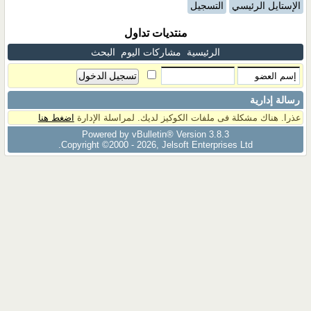
الإستايل الرئيسي
التسجيل
منتديات تداول
الرئيسية
مشاركات اليوم
البحث
رسالة إدارية
عذرا. هناك مشكلة فى ملفات الكوكيز لديك. لمراسلة الإدارة
اضغط هنا
Powered by vBulletin® Version 3.8.3
Copyright ©2000 - 2026, Jelsoft Enterprises Ltd.