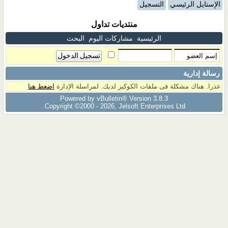
الإستايل الرئيسي
التسجيل
منتديات تداول
الرئيسية
مشاركات اليوم
البحث
رسالة إدارية
عذرا. هناك مشكلة فى ملفات الكوكيز لديك. لمراسلة الإدارة
اضغط هنا
Powered by vBulletin® Version 3.8.3
Copyright ©2000 - 2026, Jelsoft Enterprises Ltd.