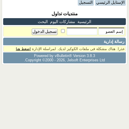
الإستايل الرئيسي
التسجيل
منتديات تداول
الرئيسية
مشاركات اليوم
البحث
رسالة إدارية
عذرا. هناك مشكلة فى ملفات الكوكيز لديك. لمراسلة الإدارة
اضغط هنا
Powered by vBulletin® Version 3.8.3
Copyright ©2000 - 2026, Jelsoft Enterprises Ltd.