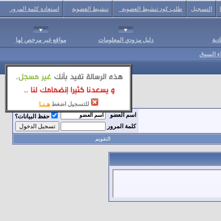
التسجيل
طلب كود تنشيط العضوية
تنشيط العضوية
استعادة كلمة المرور
دية
دليل مزودي المعلومات
مواقع غير مرخص لها
اء السوق
للتسجيل اضغط
هـنـا
اسم العضو
حفظ البيانات؟
كلمة المرور
التقويم