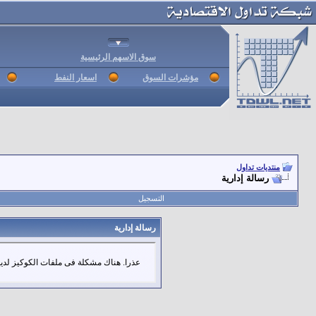
سوق الاسهم الرئيسية
مؤشرات السوق
اسعار النفط
منتديات تداول
رسالة إدارية
التسجيل
رسالة إدارية
عذرا. هناك مشكلة فى ملفات الكوكيز لديك