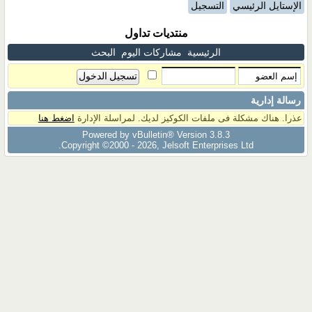
الإستايل الرئيسي
التسجيل
منتديات تداول
الرئيسية
مشاركات اليوم
البحث
رسالة إدارية
عذرا. هناك مشكلة فى ملفات الكوكيز لديك. لمراسلة الإدارة
اضغط هنا
Powered by vBulletin® Version 3.8.3
Copyright ©2000 - 2026, Jelsoft Enterprises Ltd.