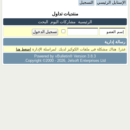
الإستايل الرئيسي
التسجيل
منتديات تداول
الرئيسية
مشاركات اليوم
البحث
رسالة إدارية
عذرا. هناك مشكلة فى ملفات الكوكيز لديك. لمراسلة الإدارة
اضغط هنا
Powered by vBulletin® Version 3.8.3
Copyright ©2000 - 2026, Jelsoft Enterprises Ltd.