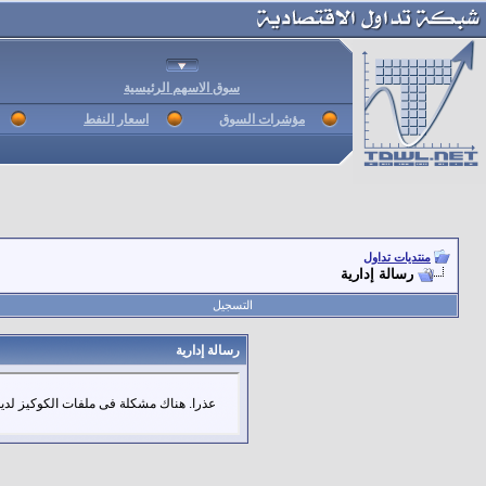
سوق الاسهم الرئيسية
مؤشرات السوق
اسعار النفط
منتديات تداول
رسالة إدارية
التسجيل
رسالة إدارية
عذرا. هناك مشكلة فى ملفات الكوكيز لديك