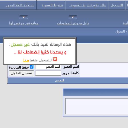
التسجيل
طلب كود تنشيط العضوية
تنشيط العضوية
استعادة كلمة المرور
دية
دليل مزودي المعلومات
مواقع غير مرخص لها
اء السوق
للتسجيل اضغط
هـنـا
اسم العضو
حفظ البيانات؟
كلمة المرور
التقويم