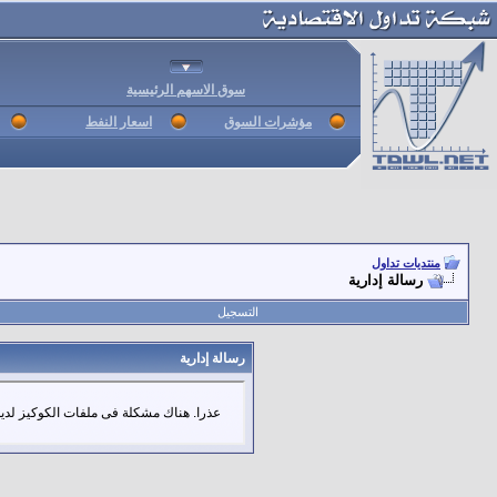
سوق الاسهم الرئيسية
مؤشرات السوق
اسعار النفط
منتديات تداول
رسالة إدارية
التسجيل
رسالة إدارية
عذرا. هناك مشكلة فى ملفات الكوكيز لديك