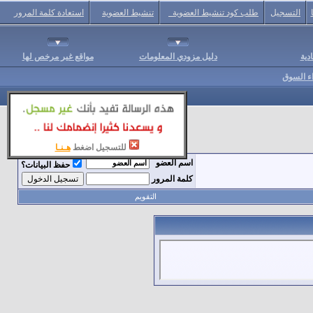
التسجيل
طلب كود تنشيط العضوية
تنشيط العضوية
استعادة كلمة المرور
دية
دليل مزودي المعلومات
مواقع غير مرخص لها
اء السوق
للتسجيل اضغط
هـنـا
اسم العضو
حفظ البيانات؟
كلمة المرور
التقويم