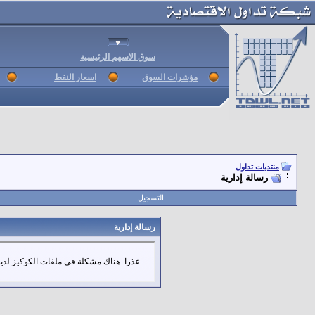
سوق الاسهم الرئيسية
مؤشرات السوق
اسعار النفط
منتديات تداول
رسالة إدارية
التسجيل
رسالة إدارية
عذرا. هناك مشكلة فى ملفات الكوكيز لديك