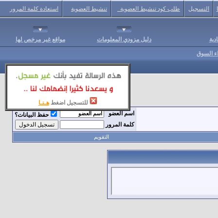
التسجيل
طلب كود تنشيط العضوية
تنشيط العضوية
استعادة كلمة المرور
دية
دليل مزودي المعلومات
مواقع غير مرخص لها
اء السوق
للتسجيل اضغط
هـنـا
اسم العضو
حفظ البيانات؟
كلمة المرور
التقويم