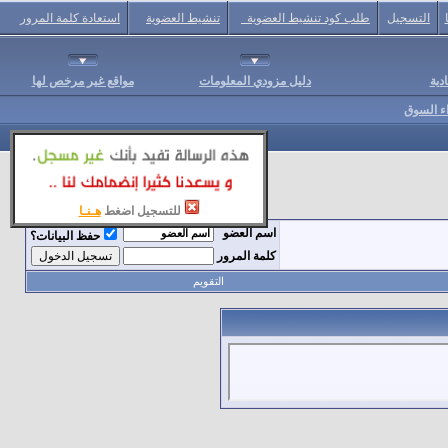
التسجيل
طلب كود تنشيط العضوية
تنشيط العضوية
استعادة كلمة المرور
دية
دليل مزودي المعلومات
مواقع غير مرخص لها
اء السوق
للتسجيل اضغط
هـنـا
اسم العضو
حفظ البيانات؟
كلمة المرور
التقويم