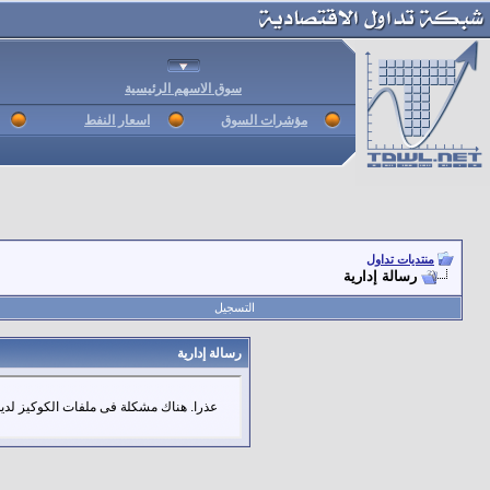
سوق الاسهم الرئيسية
مؤشرات السوق
اسعار النفط
منتديات تداول
رسالة إدارية
التسجيل
رسالة إدارية
عذرا. هناك مشكلة فى ملفات الكوكيز لديك