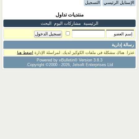
الإستايل الرئيسي
التسجيل
منتديات تداول
الرئيسية
مشاركات اليوم
البحث
رسالة إدارية
عذرا. هناك مشكلة فى ملفات الكوكيز لديك. لمراسلة الإدارة
اضغط هنا
Powered by vBulletin® Version 3.8.3
Copyright ©2000 - 2026, Jelsoft Enterprises Ltd.