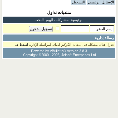
الإستايل الرئيسي
التسجيل
منتديات تداول
الرئيسية
مشاركات اليوم
البحث
رسالة إدارية
عذرا. هناك مشكلة فى ملفات الكوكيز لديك. لمراسلة الإدارة
اضغط هنا
Powered by vBulletin® Version 3.8.3
Copyright ©2000 - 2026, Jelsoft Enterprises Ltd.