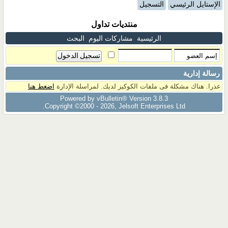
الإستايل الرئيسي
التسجيل
منتديات تداول
الرئيسية
مشاركات اليوم
البحث
رسالة إدارية
عذرا. هناك مشكلة فى ملفات الكوكيز لديك. لمراسلة الإدارة
اضغط هنا
Powered by vBulletin® Version 3.8.3
Copyright ©2000 - 2026, Jelsoft Enterprises Ltd.