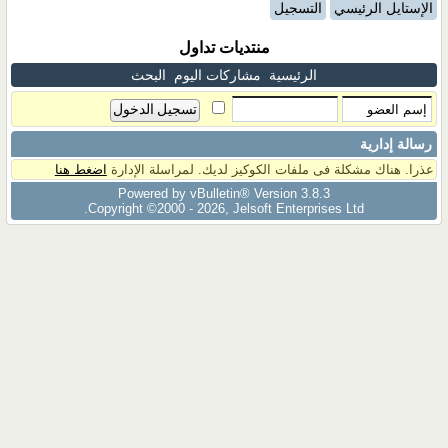
الإستايل الرئيسي
التسجيل
منتديات تداول
الرئيسية
مشاركات اليوم
البحث
رسالة إدارية
عذرا. هناك مشكلة فى ملفات الكوكيز لديك. لمراسلة الإدارة
اضغط هنا
Powered by vBulletin® Version 3.8.3
Copyright ©2000 - 2026, Jelsoft Enterprises Ltd.