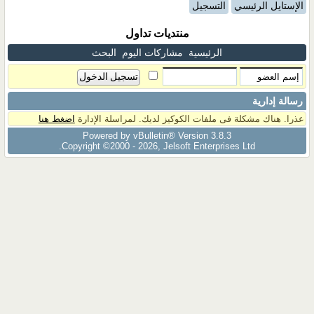
الإستايل الرئيسي
التسجيل
منتديات تداول
الرئيسية
مشاركات اليوم
البحث
رسالة إدارية
عذرا. هناك مشكلة فى ملفات الكوكيز لديك. لمراسلة الإدارة
اضغط هنا
Powered by vBulletin® Version 3.8.3
Copyright ©2000 - 2026, Jelsoft Enterprises Ltd.