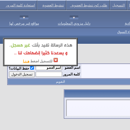
التسجيل
طلب كود تنشيط العضوية
تنشيط العضوية
استعادة كلمة المرور
دية
دليل مزودي المعلومات
مواقع غير مرخص لها
اء السوق
للتسجيل اضغط
هـنـا
اسم العضو
حفظ البيانات؟
كلمة المرور
التقويم