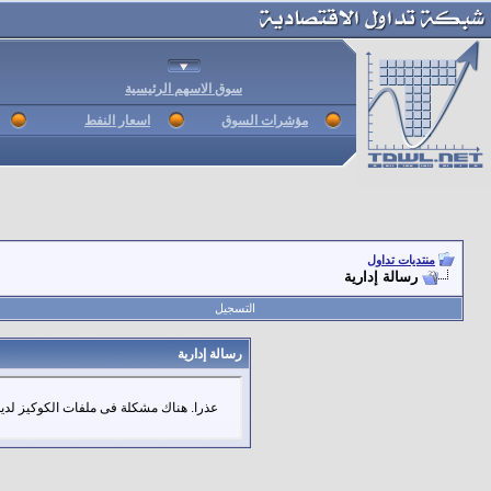
سوق الاسهم الرئيسية
مؤشرات السوق
اسعار النفط
منتديات تداول
رسالة إدارية
التسجيل
رسالة إدارية
عذرا. هناك مشكلة فى ملفات الكوكيز لديك