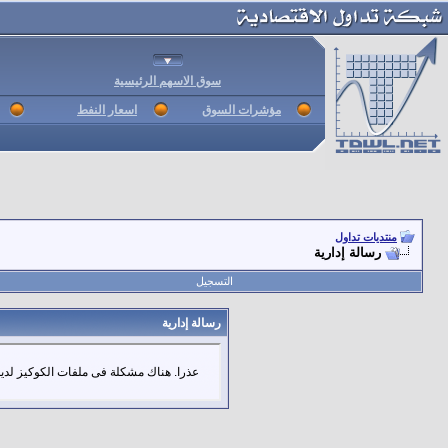
سوق الاسهم الرئيسية
مؤشرات السوق
اسعار النفط
منتديات تداول
رسالة إدارية
التسجيل
رسالة إدارية
عذرا. هناك مشكلة فى ملفات الكوكيز لديك