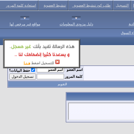
التسجيل
طلب كود تنشيط العضوية
تنشيط العضوية
استعادة كلمة المرور
دية
دليل مزودي المعلومات
مواقع غير مرخص لها
اء السوق
للتسجيل اضغط
هـنـا
اسم العضو
حفظ البيانات؟
كلمة المرور
التقويم