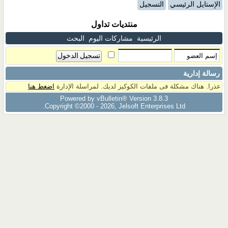
الإستايل الرئيسي
التسجيل
منتديات تداول
الرئيسية
مشاركات اليوم
البحث
رسالة إدارية
عذرا. هناك مشكلة فى ملفات الكوكيز لديك. لمراسلة الإدارة
اضغط هنا
Powered by vBulletin® Version 3.8.3
Copyright ©2000 - 2026, Jelsoft Enterprises Ltd.