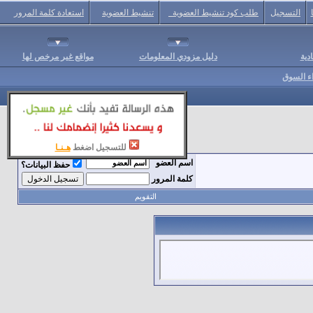
التسجيل
طلب كود تنشيط العضوية
تنشيط العضوية
استعادة كلمة المرور
دية
دليل مزودي المعلومات
مواقع غير مرخص لها
اء السوق
للتسجيل اضغط
هـنـا
اسم العضو
حفظ البيانات؟
كلمة المرور
التقويم