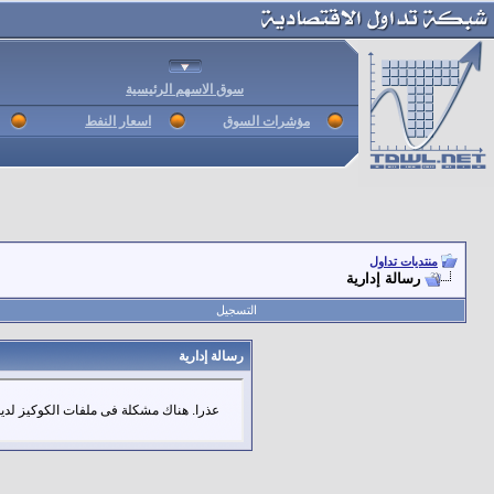
سوق الاسهم الرئيسية
مؤشرات السوق
اسعار النفط
منتديات تداول
رسالة إدارية
التسجيل
رسالة إدارية
عذرا. هناك مشكلة فى ملفات الكوكيز لديك