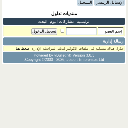
الإستايل الرئيسي
التسجيل
منتديات تداول
الرئيسية
مشاركات اليوم
البحث
رسالة إدارية
عذرا. هناك مشكلة فى ملفات الكوكيز لديك. لمراسلة الإدارة
اضغط هنا
Powered by vBulletin® Version 3.8.3
Copyright ©2000 - 2026, Jelsoft Enterprises Ltd.