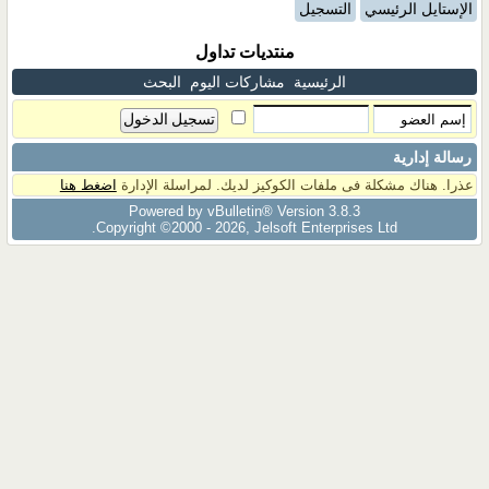
الإستايل الرئيسي
التسجيل
منتديات تداول
الرئيسية
مشاركات اليوم
البحث
رسالة إدارية
عذرا. هناك مشكلة فى ملفات الكوكيز لديك. لمراسلة الإدارة
اضغط هنا
Powered by vBulletin® Version 3.8.3
Copyright ©2000 - 2026, Jelsoft Enterprises Ltd.