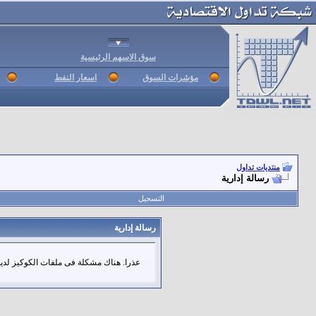
سوق الاسهم الرئيسية
مؤشرات السوق
اسعار النفط
منتديات تداول
رسالة إدارية
التسجيل
رسالة إدارية
عذرا. هناك مشكلة فى ملفات الكوكيز لديك