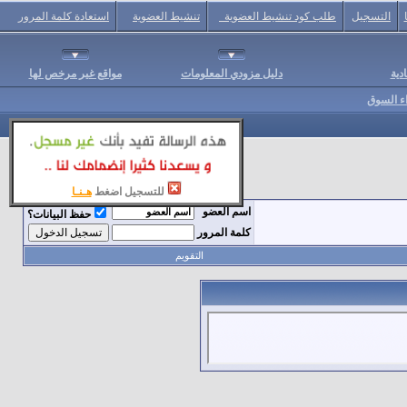
التسجيل
طلب كود تنشيط العضوية
تنشيط العضوية
استعادة كلمة المرور
دية
دليل مزودي المعلومات
مواقع غير مرخص لها
اء السوق
للتسجيل اضغط
هـنـا
اسم العضو
حفظ البيانات؟
كلمة المرور
التقويم