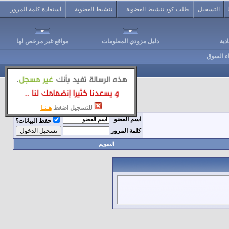
التسجيل
طلب كود تنشيط العضوية
تنشيط العضوية
استعادة كلمة المرور
دية
دليل مزودي المعلومات
مواقع غير مرخص لها
اء السوق
للتسجيل اضغط
هـنـا
اسم العضو
حفظ البيانات؟
كلمة المرور
التقويم