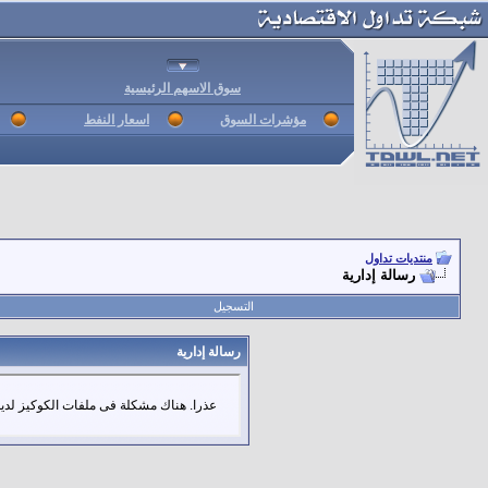
سوق الاسهم الرئيسية
مؤشرات السوق
اسعار النفط
منتديات تداول
رسالة إدارية
التسجيل
رسالة إدارية
عذرا. هناك مشكلة فى ملفات الكوكيز لديك