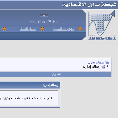
سوق الاسهم الرئيسية
مؤشرات السوق
اسعار النفط
منتديات تداول
رسالة إدارية
التسجيل
رسالة إدارية
عذرا. هناك مشكلة فى ملفات الكوكيز لديك