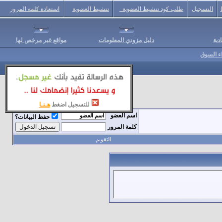
التسجيل
طلب كود تنشيط العضوية
تنشيط العضوية
استعادة كلمة المرور
دية
دليل مزودي المعلومات
مواقع غير مرخص لها
اء السوق
للتسجيل اضغط
هـنـا
اسم العضو
حفظ البيانات؟
كلمة المرور
التقويم