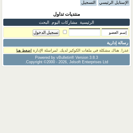
الإستايل الرئيسي
التسجيل
منتديات تداول
الرئيسية
مشاركات اليوم
البحث
رسالة إدارية
عذرا. هناك مشكلة فى ملفات الكوكيز لديك. لمراسلة الإدارة
اضغط هنا
Powered by vBulletin® Version 3.8.3
Copyright ©2000 - 2026, Jelsoft Enterprises Ltd.