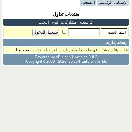
الإستايل الرئيسي
التسجيل
منتديات تداول
الرئيسية
مشاركات اليوم
البحث
رسالة إدارية
عذرا. هناك مشكلة فى ملفات الكوكيز لديك. لمراسلة الإدارة
اضغط هنا
Powered by vBulletin® Version 3.8.3
Copyright ©2000 - 2026, Jelsoft Enterprises Ltd.