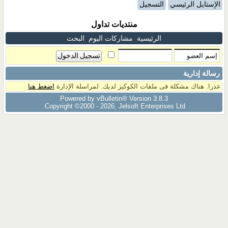
الإستايل الرئيسي
التسجيل
منتديات تداول
الرئيسية
مشاركات اليوم
البحث
رسالة إدارية
عذرا. هناك مشكلة فى ملفات الكوكيز لديك. لمراسلة الإدارة
اضغط هنا
Powered by vBulletin® Version 3.8.3
Copyright ©2000 - 2026, Jelsoft Enterprises Ltd.