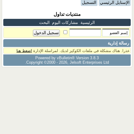
الإستايل الرئيسي
التسجيل
منتديات تداول
الرئيسية
مشاركات اليوم
البحث
رسالة إدارية
عذرا. هناك مشكلة فى ملفات الكوكيز لديك. لمراسلة الإدارة
اضغط هنا
Powered by vBulletin® Version 3.8.3
Copyright ©2000 - 2026, Jelsoft Enterprises Ltd.