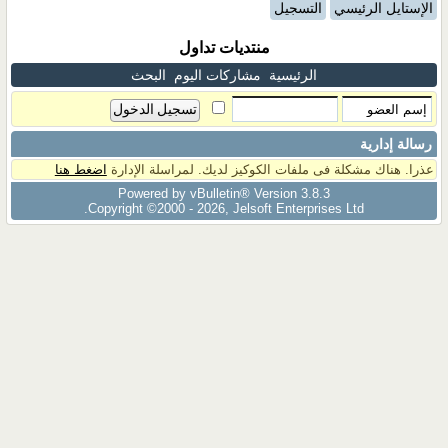
الإستايل الرئيسي
التسجيل
منتديات تداول
الرئيسية
مشاركات اليوم
البحث
رسالة إدارية
عذرا. هناك مشكلة فى ملفات الكوكيز لديك. لمراسلة الإدارة
اضغط هنا
Powered by vBulletin® Version 3.8.3
Copyright ©2000 - 2026, Jelsoft Enterprises Ltd.