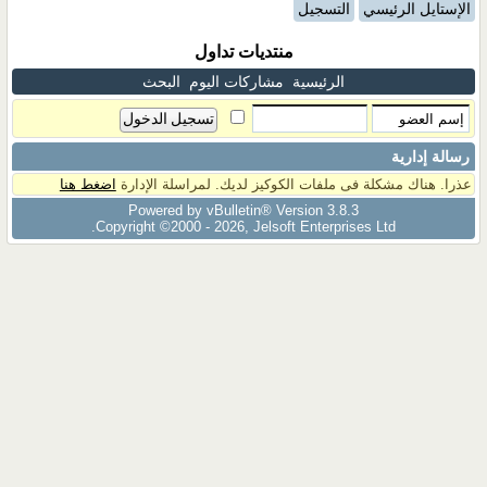
الإستايل الرئيسي
التسجيل
منتديات تداول
الرئيسية
مشاركات اليوم
البحث
رسالة إدارية
عذرا. هناك مشكلة فى ملفات الكوكيز لديك. لمراسلة الإدارة
اضغط هنا
Powered by vBulletin® Version 3.8.3
Copyright ©2000 - 2026, Jelsoft Enterprises Ltd.