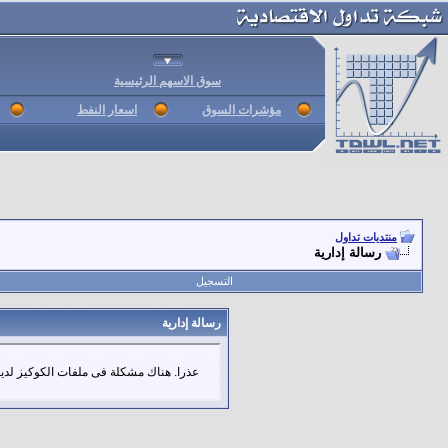
سوق الاسهم الرئيسية
مؤشرات السوق
اسعار النفط
منتديات تداول
رسالة إدارية
التسجيل
رسالة إدارية
عذرا. هناك مشكلة فى ملفات الكوكيز لديك