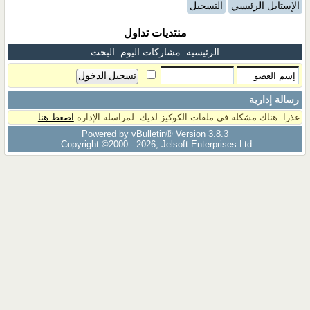
الإستايل الرئيسي
التسجيل
منتديات تداول
الرئيسية
مشاركات اليوم
البحث
رسالة إدارية
عذرا. هناك مشكلة فى ملفات الكوكيز لديك. لمراسلة الإدارة
اضغط هنا
Powered by vBulletin® Version 3.8.3
Copyright ©2000 - 2026, Jelsoft Enterprises Ltd.