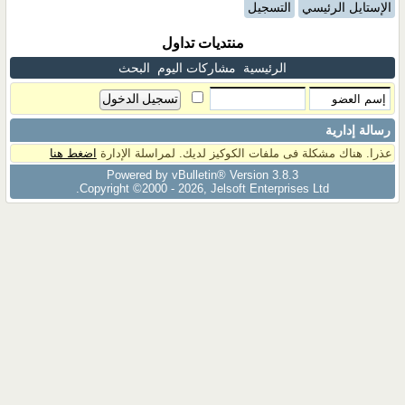
الإستايل الرئيسي
التسجيل
منتديات تداول
الرئيسية
مشاركات اليوم
البحث
رسالة إدارية
عذرا. هناك مشكلة فى ملفات الكوكيز لديك. لمراسلة الإدارة
اضغط هنا
Powered by vBulletin® Version 3.8.3
Copyright ©2000 - 2026, Jelsoft Enterprises Ltd.