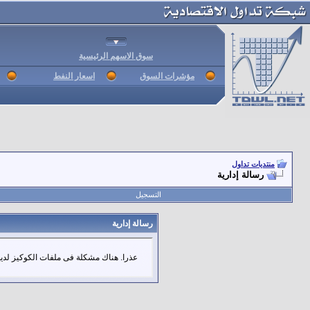
سوق الاسهم الرئيسية
مؤشرات السوق
اسعار النفط
منتديات تداول
رسالة إدارية
التسجيل
رسالة إدارية
عذرا. هناك مشكلة فى ملفات الكوكيز لديك