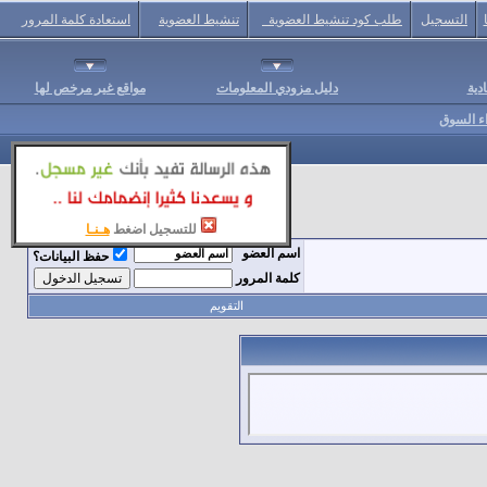
التسجيل
طلب كود تنشيط العضوية
تنشيط العضوية
استعادة كلمة المرور
دية
دليل مزودي المعلومات
مواقع غير مرخص لها
اء السوق
للتسجيل اضغط
هـنـا
اسم العضو
حفظ البيانات؟
كلمة المرور
التقويم