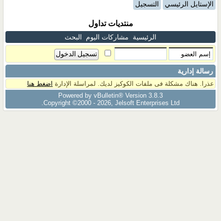
الإستايل الرئيسي
التسجيل
منتديات تداول
الرئيسية
مشاركات اليوم
البحث
رسالة إدارية
عذرا. هناك مشكلة فى ملفات الكوكيز لديك. لمراسلة الإدارة
اضغط هنا
Powered by vBulletin® Version 3.8.3
Copyright ©2000 - 2026, Jelsoft Enterprises Ltd.