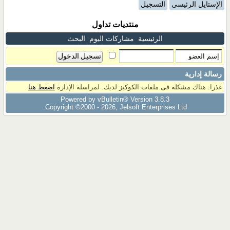
الإستايل الرئيسي
التسجيل
منتديات تداول
الرئيسية
مشاركات اليوم
البحث
رسالة إدارية
عذرا. هناك مشكلة فى ملفات الكوكيز لديك. لمراسلة الإدارة
اضغط هنا
Powered by vBulletin® Version 3.8.3
Copyright ©2000 - 2026, Jelsoft Enterprises Ltd.